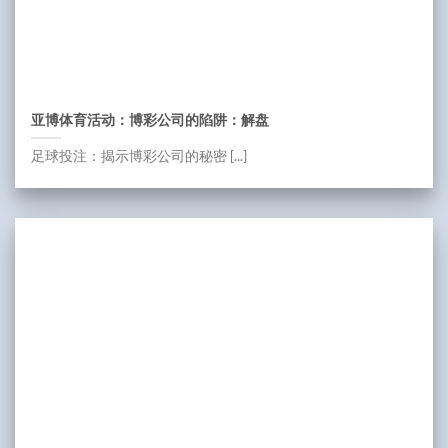
亚博体育活动：博彩公司的陷阱：解盘
足球投注：揭示博彩公司的秘密 [...]