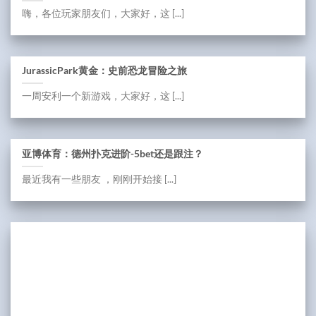
嗨，各位玩家朋友们，大家好，这 [...]
JurassicPark黄金：史前恐龙冒险之旅
一周安利一个新游戏，大家好，这 [...]
亚博体育：德州扑克进阶-5bet还是跟注？
最近我有一些朋友 ，刚刚开始接 [...]