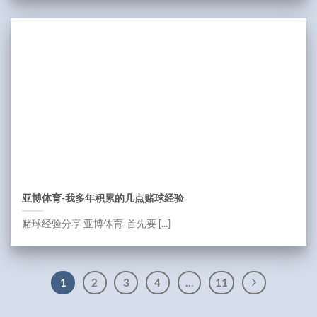
亚博体育-我多年积累的几点赌球经验
赌球经验分享 亚博体育-首先要 [...]
1
2
3
4
…
11