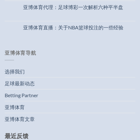
亚博体育代理：足球博彩一次解析六种平半盘
亚博体育直播：关于NBA篮球投注的一些经验
亚博体育导航
选择我们
足球最新动态
Betting Partner
亚博体育
亚博体育文章
最近反馈