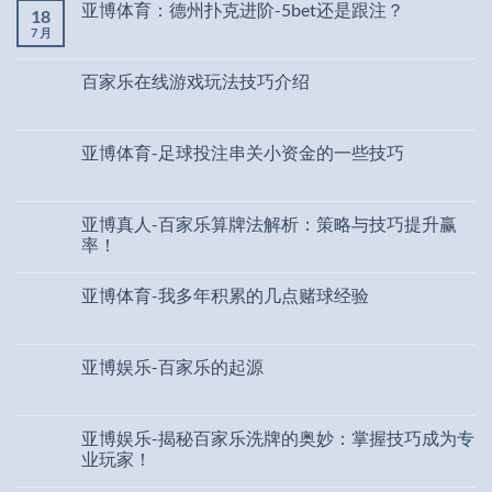
亚博体育：德州扑克进阶-5bet还是跟注？
18
7 月
百家乐在线游戏玩法技巧介绍
亚博体育-足球投注串关小资金的一些技巧
亚博真人-百家乐算牌法解析：策略与技巧提升赢
率！
亚博体育-我多年积累的几点赌球经验
亚博娱乐-百家乐的起源
亚博娱乐-揭秘百家乐洗牌的奥妙：掌握技巧成为专
业玩家！