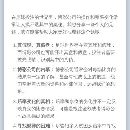
在足球投注的世界里，博彩公司的操作和赔率变化常
常让人摸不透其中的奥秘。我想分享一些个人的见
解，或许能够帮助大家更好地理解这个领域。
真假球、真假盘：
足球世界存在着真球和假球，
而博彩公司也可能开出真盘和假盘，投注者需要
擦亮眼睛，识别其中的真伪。
博彩公司的内幕：
博彩公司通常会对每场比赛的
结果有一定的了解，甚至有七成以上的把握。他
们掌握着大量的资料和内部信息，远超我们的想
象。
赔率变化的真相：
赔率和水位的变化并不一定反
映真实的比赛情况，可能是投注金额或者博彩公
司故意操纵的结果。
寻找规律的困难：
尽管很多人试图从赔率中寻找