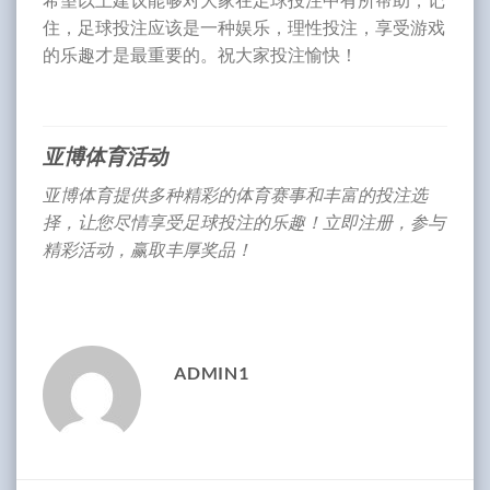
住，足球投注应该是一种娱乐，理性投注，享受游戏
的乐趣才是最重要的。祝大家投注愉快！
亚博体育活动
亚博体育提供多种精彩的体育赛事和丰富的投注选
择，让您尽情享受足球投注的乐趣！立即注册，参与
精彩活动，赢取丰厚奖品！
ADMIN1