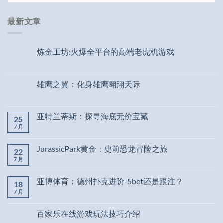
最新文章
炼金工坊:火爆全平台的高端老虎机游戏
雄鹰之翼：化身雄鹰翱翔天际
亚特兰蒂斯：探寻海底无价宝藏
25
7 月
JurassicPark黄金：史前恐龙冒险之旅
22
7 月
亚博体育：德州扑克进阶-5bet还是跟注？
18
7 月
百家乐在线游戏玩法技巧介绍