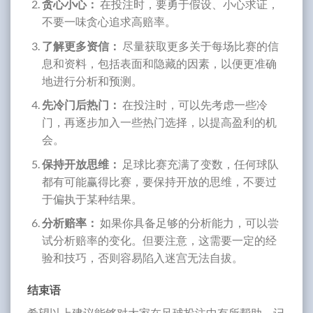
贪心小心：
在投注时，要勇于假设、小心求证，
不要一味贪心追求高赔率。
了解更多资信：
尽量获取更多关于每场比赛的信
息和资料，包括表面和隐藏的因素，以便更准确
地进行分析和预测。
先冷门后热门：
在投注时，可以先考虑一些冷
门，再逐步加入一些热门选择，以提高盈利的机
会。
保持开放思维：
足球比赛充满了变数，任何球队
都有可能赢得比赛，要保持开放的思维，不要过
于偏执于某种结果。
分析赔率：
如果你具备足够的分析能力，可以尝
试分析赔率的变化。但要注意，这需要一定的经
验和技巧，否则容易陷入迷宫无法自拔。
结束语
希望以上建议能够对大家在足球投注中有所帮助，记