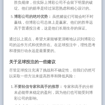
胜负规律，但实际上博彩公司不会留下明显的破
绽。他们的赔率是经过深思熟虑和精心设计的。
博彩公司的绝对优势：
虽然赌徒们可能会时不时
赢钱，但博彩公司总体上是赢家。他们的胜率远
高于普通投注者，这是他们长期生存的保证。
通过以上观点，希望大家能够更清晰地认识到博彩公
司的运作方式和优势所在。在足球投注中，理性思考
和谨慎行动永远是最重要的。
关于足球投注的一些建议
尽管足球投注充满了挑战和不确定性，但我们仍然可
以采取一些方法来提高胜率和降低风险：
不要轻信专家和高手的推荐：
专家和高手的分析
未必能带来稳定的盈利，因为他们也可能受到博
彩公司的影响。